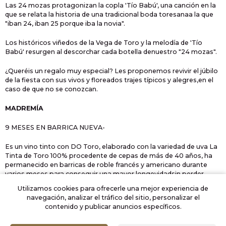
Las 24 mozas protagonizan la copla 'Tío Babú', una canción en la
que se relata la historia de una tradicional boda toresanaa la que
"iban 24, iban 25 porque iba la novia".
Los históricos viñedos de la Vega de Toro y la melodía de 'Tío
Babú' resurgen al descorchar cada botella denuestro "24 mozas".
¿Queréis un regalo muy especial? Les proponemos revivir el júbilo
de la fiesta con sus vivos y floreados trajes típicos y alegres,en el
caso de que no se conozcan.
MADREMÍA
9 MESES EN BARRICA NUEVA-
Es un vino tinto con DO Toro, elaborado con la variedad de uva La
Tinta de Toro 100% procedente de cepas de más de 40 años, ha
permanecido en barricas de roble francés y americano durante
varios meses para conseguir una mayor longevidadsin perder
frescura y alegría. Fermentación en depósitos de acero inoxidable.
Utilizamos cookies para ofrecerle una mejor experiencia de
navegación, analizar el tráfico del sitio, personalizar el
contenido y publicar anuncios específicos.